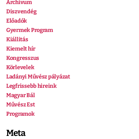
Archívum
Diszvendég
Előadók
Gyermek Program
Kiállitás
Kiemelt hír
Kongresszus
Körlevelek
Ladányi Művész pályázat
Legfrissebb hireink
Magyar Bál
Művész Est
Programok
Meta