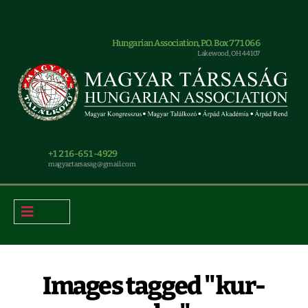
Hungarian Association, P.O. Box 771066
Lakewood, OH 44107
+1 216-651-4929
magyar.tarsasag@gmail.com
Images tagged "kur-