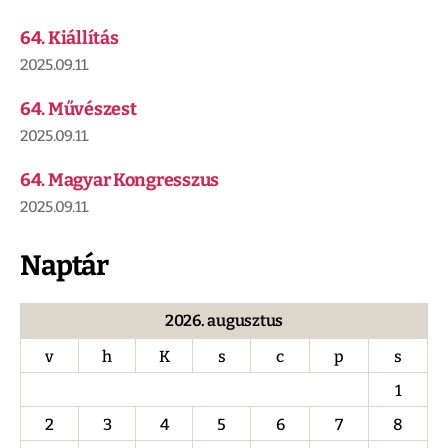
64. Kiállítás
2025.09.11.
64. Művészest
2025.09.11.
64. Magyar Kongresszus
2025.09.11.
Naptár
2026. augusztus
v
h
K
s
c
p
s
1
2
3
4
5
6
7
8