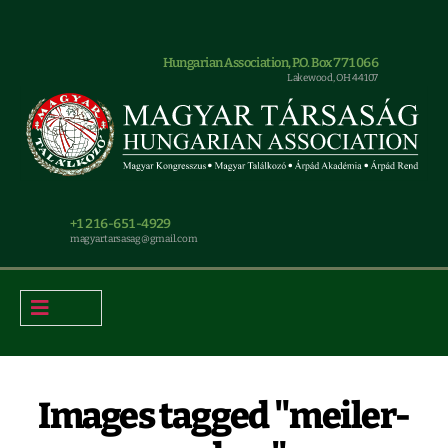
Hungarian Association, P.O. Box 771066
Lakewood, OH 44107
+1 216-651-4929
magyar.tarsasag@gmail.com
Images tagged "meiler-