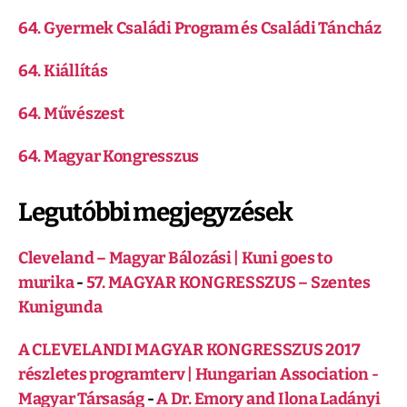
64. Gyermek Családi Program és Családi Táncház
64. Kiállítás
64. Művészest
64. Magyar Kongresszus
Legutóbbi megjegyzések
Cleveland – Magyar Bálozási | Kuni goes to
murika
-
57. MAGYAR KONGRESSZUS – Szentes
Kunigunda
A CLEVELANDI MAGYAR KONGRESSZUS 2017
részletes programterv | Hungarian Association -
Magyar Társaság
-
A Dr. Emory and Ilona Ladányi