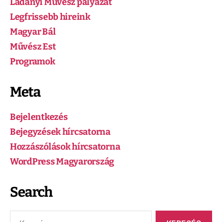
Ladányi Művész pályázat
Legfrissebb hireink
Magyar Bál
Művész Est
Programok
Meta
Bejelentkezés
Bejegyzések hírcsatorna
Hozzászólások hírcsatorna
WordPress Magyarország
Search