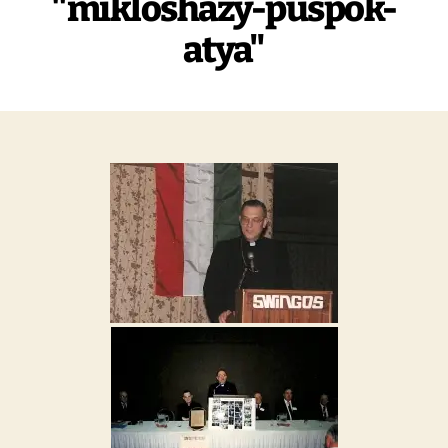
"mikloshazy-puspok-
atya"