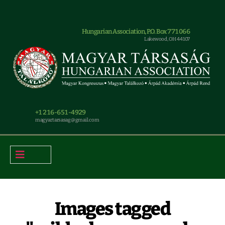
Hungarian Association, P.O. Box 771066
Lakewood, OH 44107
+1 216-651-4929
magyar.tarsasag@gmail.com
Images tagged