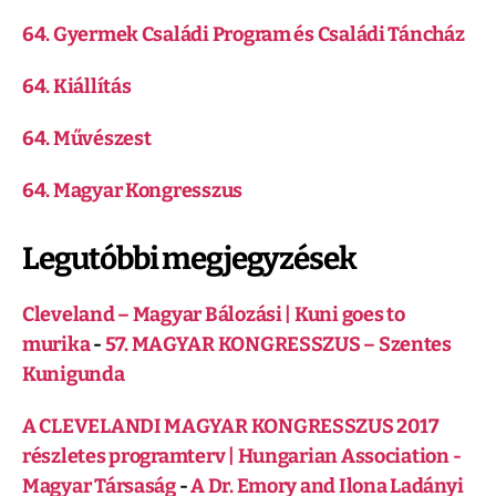
64. Gyermek Családi Program és Családi Táncház
64. Kiállítás
64. Művészest
64. Magyar Kongresszus
Legutóbbi megjegyzések
Cleveland – Magyar Bálozási | Kuni goes to
murika
-
57. MAGYAR KONGRESSZUS – Szentes
Kunigunda
A CLEVELANDI MAGYAR KONGRESSZUS 2017
részletes programterv | Hungarian Association -
Magyar Társaság
-
A Dr. Emory and Ilona Ladányi