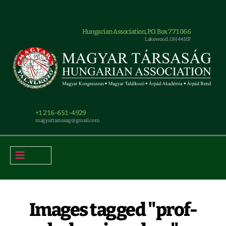
Hungarian Association, P.O. Box 771066
Lakewood, OH 44107
+1 216-651-4929
magyar.tarsasag@gmail.com
Images tagged "prof-